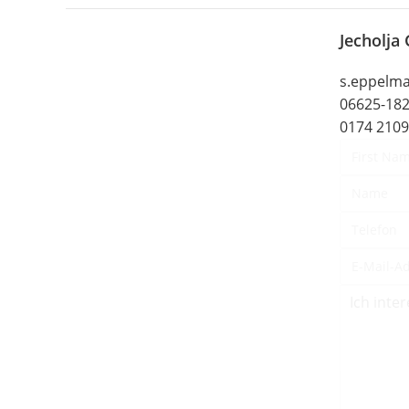
Jecholja
s.eppelm
06625-18
0174 210