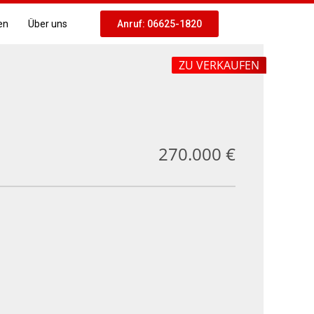
en
Über uns
Anruf: 06625-1820
ZU VERKAUFEN
270.000 €