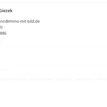
 Giezek
ann@immo-mit-bild.de
20
9886