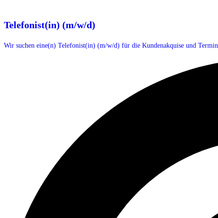
Telefonist(in) (m/w/d)
Wir suchen eine(n) Telefonist(in) (m/w/d) für die Kundenakquise und Term