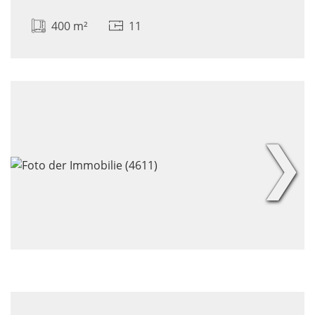
400 m²
11
❯