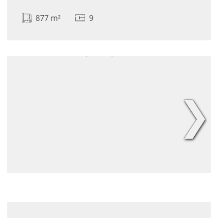
877 m²
9
❯