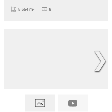
8.664 m²
8
❯