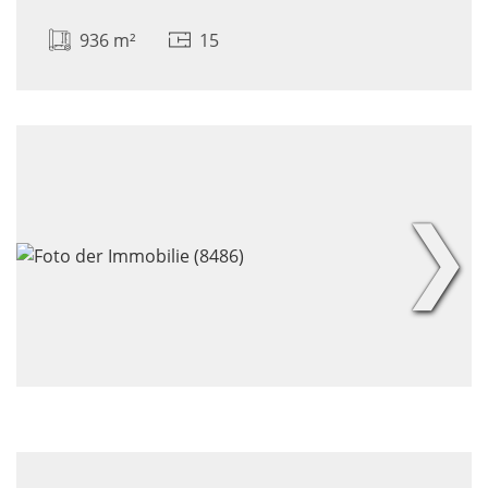
936 m²
15
❯