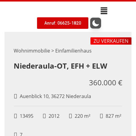
Anruf: 06625-1820
ZU VERKAUFEN
Wohnimmobilie > Einfamilienhaus
Niederaula-OT, EFH + ELW
360.000 €
Auenblick 10, 36272 Niederaula
13495
2012
220 m²
827 m²
7