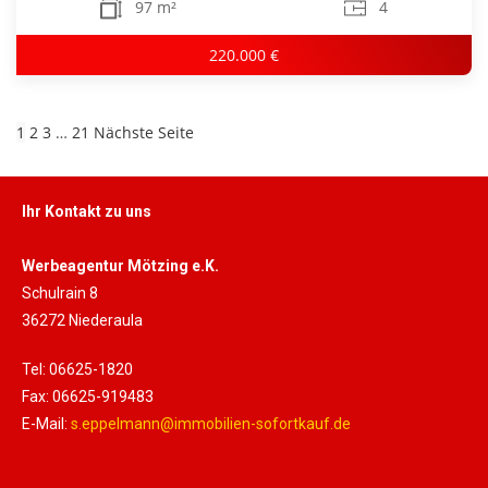
97 m²
4
220.000 €
1
2
3
…
21
Nächste Seite
Ihr Kontakt zu uns
Werbeagentur Mötzing e.K.
Schulrain 8
36272 Niederaula
Tel: 06625-1820
Fax: 06625-919483
E-Mail:
s.eppelmann@immobilien-sofortkauf.de