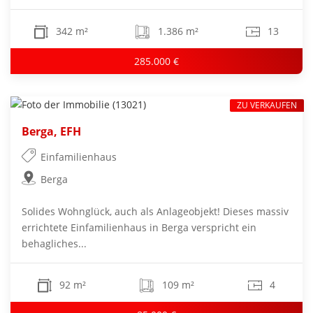
342 m²
1.386 m²
13
285.000 €
ZU VERKAUFEN
Berga, EFH
Einfamilienhaus
Berga
Solides Wohnglück, auch als Anlageobjekt! Dieses massiv
errichtete Einfamilienhaus in Berga verspricht ein
behagliches...
92 m²
109 m²
4