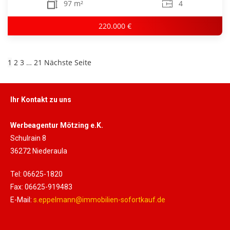
97 m²
4
220.000 €
1
2
3
…
21
Nächste Seite
Ihr Kontakt zu uns
Werbeagentur Mötzing e.K.
Schulrain 8
36272 Niederaula
Tel: 06625-1820
Fax: 06625-919483
E-Mail:
s.eppelmann@immobilien-sofortkauf.de