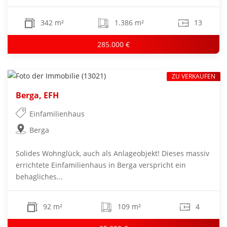
342 m²
1.386 m²
13
285.000 €
ZU VERKAUFEN
Berga, EFH
Einfamilienhaus
Berga
Solides Wohnglück, auch als Anlageobjekt! Dieses massiv
errichtete Einfamilienhaus in Berga verspricht ein
behagliches...
92 m²
109 m²
4