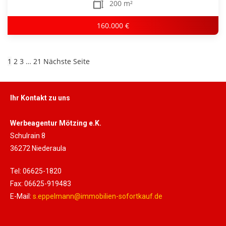
200 m²
160.000 €
1
2
3
…
21
Nächste Seite
Ihr Kontakt zu uns
Werbeagentur Mötzing e.K.
Schulrain 8
36272 Niederaula
Tel: 06625-1820
Fax: 06625-919483
E-Mail:
s.eppelmann@immobilien-sofortkauf.de