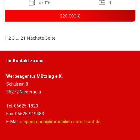
97 m²
4
220.000 €
1
2
3
…
21
Nächste Seite
Ihr Kontakt zu uns
Werbeagentur Mötzing e.K.
Schulrain 8
36272 Niederaula
Tel: 06625-1820
Fax: 06625-919483
E-Mail:
s.eppelmann@immobilien-sofortkauf.de