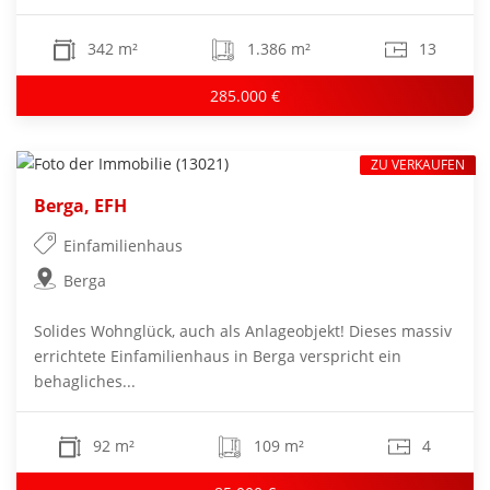
342 m²
1.386 m²
13
285.000 €
ZU VERKAUFEN
Berga, EFH
Einfamilienhaus
Berga
Solides Wohnglück, auch als Anlageobjekt! Dieses massiv
errichtete Einfamilienhaus in Berga verspricht ein
behagliches...
92 m²
109 m²
4