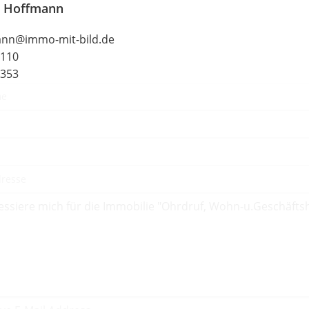
s Hoffmann
ann@immo-mit-bild.de
8110
5353