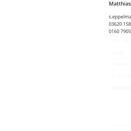
Matthia
s.eppelm
03620 15
0160 790