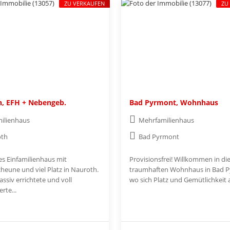
ZU VERKAUFEN
ZU
, EFH + Nebengeb.
Bad Pyrmont, Wohnhaus
milienhaus
Mehrfamilienhaus
oth
Bad Pyrmont
es Einfamilienhaus mit
Provisionsfrei! Willkommen in d
heune und viel Platz in Nauroth.
traumhaften Wohnhaus in Bad P
ssiv errichtete und voll
wo sich Platz und Gemütlichkeit a
rte...