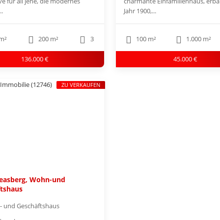
e für all jene, die modernes
charmante Einfamilienhaus, erba
.
Jahr 1900,...
m²
200 m²
3
100 m²
1.000 m²
136.000 €
45.000 €
ZU VERKAUFEN
reasberg, Wohn-und
tshaus
 und Geschäftshaus