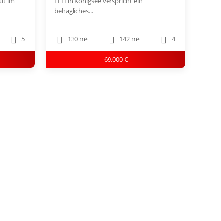
ut im
EFH in Königsee verspricht ein
behagliches...
5
130 m²
142 m²
4
69.000 €