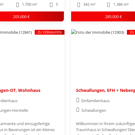
m²
1.700 m²
5
342 m²
1.386 m²
205.000 €
285.000 €
ZU VERKAUFEN
ZU
ngen-OT, Wohnhaus
Schwallungen, EFH + Neben
milienhaus
Einfamilienhaus
ungen-Herstelle
Schwallungen
harmante und einzugsfertige
Willkommen in Ihrem zukünftige
 in Beverungen ist ein kleines
Traumhaus in Schwallungen! Die