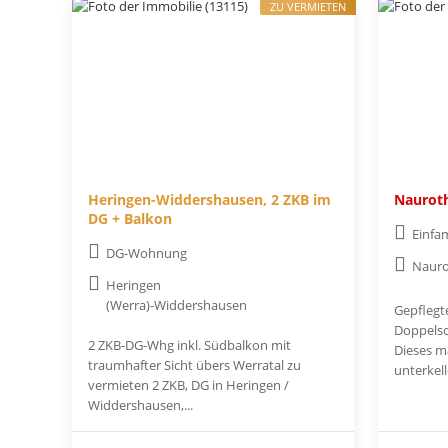
ZU VERMIETEN
Heringen-Widdershausen, 2 ZKB im
Nauroth
DG + Balkon
Einfa
DG-Wohnung
Naur
Heringen
(Werra)-Widdershausen
Gepflegt
Doppelsc
2 ZKB-DG-Whg inkl. Südbalkon mit
Dieses ma
traumhafter Sicht übers Werratal zu
unterkelle
vermieten 2 ZKB, DG in Heringen /
Widdershausen,...