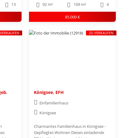
13
92 m²
109 m²
4
85.000 €
 VERKAUFEN
ZU VERKAUFEN
geb.
Königsee, EFH
Einfamilienhaus
Königsee
n
Charmantes Familienhaus in Königsee -
ses
Gepflegtes Wohnen Dieses einladende