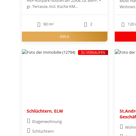
HEF-Kurpark-Souterrain 2ZKB, ca. 60m², +
Must Hav
gr. Terrasse, incl. Küche KM...
Wohnen..
60 m²
2
120 
690 €
ZU VERKAUFEN
Schlüchtern, ELW
St.And
Geschäf
Etagenwohnung
Wohn-
Schlüchtern