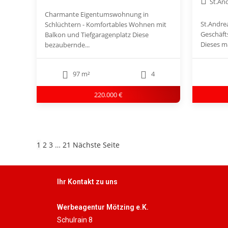
St.An
Charmante Eigentumswohnung in
St.Andre
Schlüchtern - Komfortables Wohnen mit
Geschäfts
Balkon und Tiefgaragenplatz Diese
Dieses ma
bezaubernde...
97 m²
4
220.000 €
1
2
3
…
21
Nächste Seite
Ihr Kontakt zu uns
Werbeagentur Mötzing e.K.
Schulrain 8