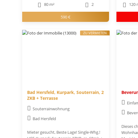
80 m²
2
120 
590 €
ZU VERMIETEN
Bad Hersfeld, Kurpark, Souterrain, 2
Beveru
ZKB + Terrasse
Einfa
Souterrainwohnung
Bever
Bad Hersfeld
Dieses c
Mieter gesucht, Beste Lage! Single-Whg.!
Wohnhaus