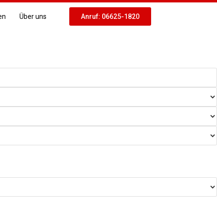
en
Über uns
Anruf: 06625-1820