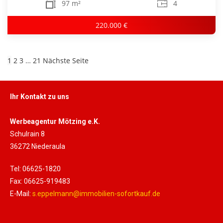
97 m²
4
220.000 €
1
2
3
…
21
Nächste Seite
Ihr Kontakt zu uns
Werbeagentur Mötzing e.K.
Schulrain 8
36272 Niederaula
Tel: 06625-1820
Fax: 06625-919483
E-Mail:
s.eppelmann@immobilien-sofortkauf.de