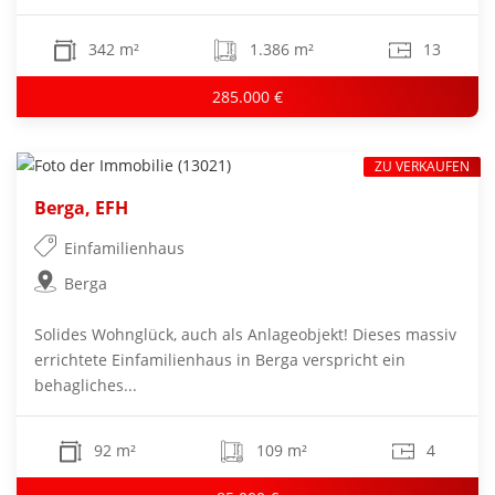
342 m²
1.386 m²
13
285.000 €
ZU VERKAUFEN
Berga, EFH
Einfamilienhaus
Berga
Solides Wohnglück, auch als Anlageobjekt! Dieses massiv
errichtete Einfamilienhaus in Berga verspricht ein
behagliches...
92 m²
109 m²
4