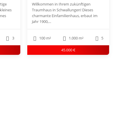
tige
Willkommen in Ihrem zukünftigen
kleines
Traumhaus in Schwallungen! Dieses
rnes
charmante Einfamilienhaus, erbaut im
Jahr 1900,...
3
100 m²
1.000 m²
5
45.000 €