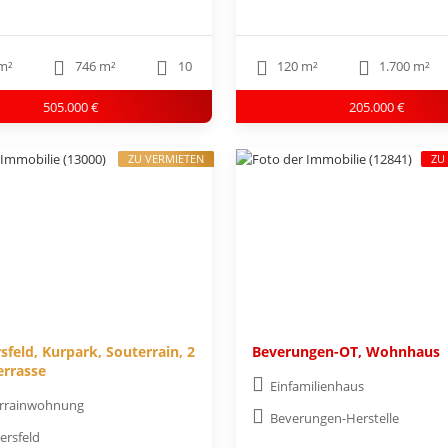
m²
746 m²
10
120 m²
1.700 m²
505.000 €
205.000 €
ZU VERMIETEN
ZU
sfeld, Kurpark, Souterrain, 2
Beverungen-OT, Wohnhaus
errasse
Einfamilienhaus
rrainwohnung
Beverungen-Herstelle
ersfeld