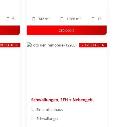
5
342 m²
1.386 m²
13
285.000 €
 VERKAUFEN
ZU VERKAUFEN
Schwallungen, EFH + Nebengeb.
Einfamilienhaus
Schwallungen