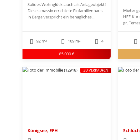
Solides Wohnglück, auch als Anlageobjekt!
Mieter ge
Dieses massiv errichtete Einfamilienhaus
HEF-Kurp
in Berga verspricht ein behagliches...
gr. Terra
92 m²
109 m²
4
85.000 €
ZU VERKAUFEN
Königsee, EFH
Schlüch