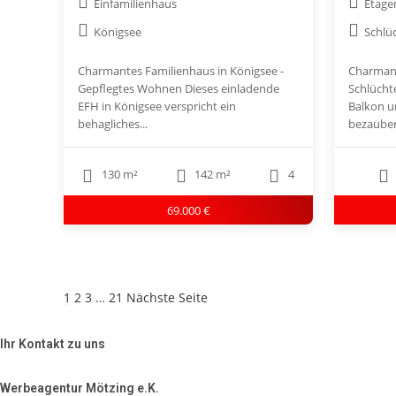
Einfamilienhaus
Etag
Königsee
Schlü
Charmantes Familienhaus in Königsee -
Charman
Gepflegtes Wohnen Dieses einladende
Schlücht
EFH in Königsee verspricht ein
Balkon u
behagliches...
bezauber
130 m²
142 m²
4
69.000 €
Seitennummerierung
1
2
3
…
21
Nächste Seite
der
Beiträge
Ihr Kontakt zu uns
Werbeagentur Mötzing e.K.