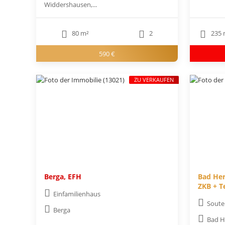
Widdershausen,...
80 m²
2
235 
590 €
ZU VERKAUFEN
Berga, EFH
Bad Her
ZKB + T
Einfamilienhaus
Soute
Berga
Bad H