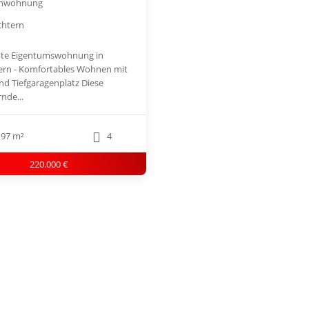
enwohnung
chtern
te Eigentumswohnung in
ern - Komfortables Wohnen mit
nd Tiefgaragenplatz Diese
nde...
97 m²
4
220.000 €