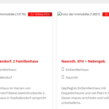
ZU VERKAUFEN
ZU
lendorf, 2 Familienhaus
Nauroth, EFH + Nebengeb.
amilienhaus
Einfamilienhaus
allendorf
Nauroth
enhaus im Herzen von
Gepflegtes Einfamilienhaus mit
endorf Dieses beeindruckende 2-
Doppelscheune und viel Platz in
aus in Stadtallendorf verspricht
Dieses massiv errichtete und voll
unterkellerte...