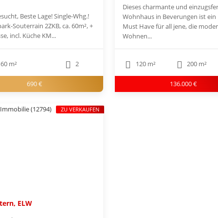
Dieses charmante und einzugsfer
sucht, Beste Lage! Single-Whg.!
Wohnhaus in Beverungen ist ein 
ark-Souterrain 2ZKB, ca. 60m², +
Must Have für all jene, die mode
sse, incl. Küche KM...
Wohnen...
60 m²
2
120 m²
200 m²
690 €
136.000 €
ZU VERKAUFEN
tern, ELW