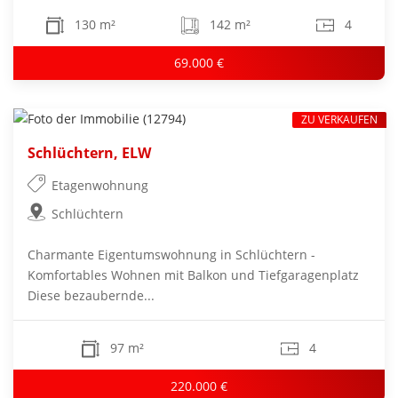
130 m²
142 m²
4
69.000 €
ZU VERKAUFEN
Schlüchtern, ELW
Etagenwohnung
Schlüchtern
Charmante Eigentumswohnung in Schlüchtern -
Komfortables Wohnen mit Balkon und Tiefgaragenplatz
Diese bezaubernde...
97 m²
4
220.000 €