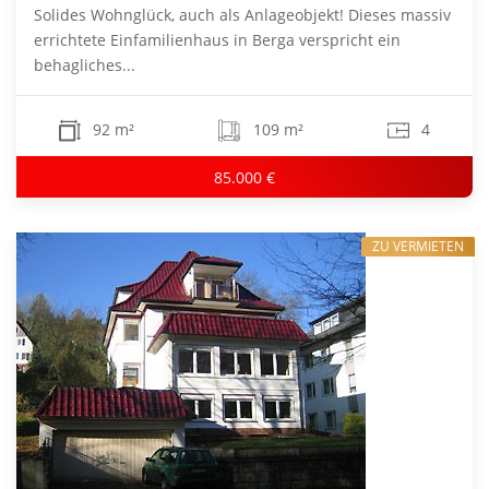
Solides Wohnglück, auch als Anlageobjekt! Dieses massiv
errichtete Einfamilienhaus in Berga verspricht ein
behagliches...
92 m²
109 m²
4
85.000 €
ZU VERMIETEN