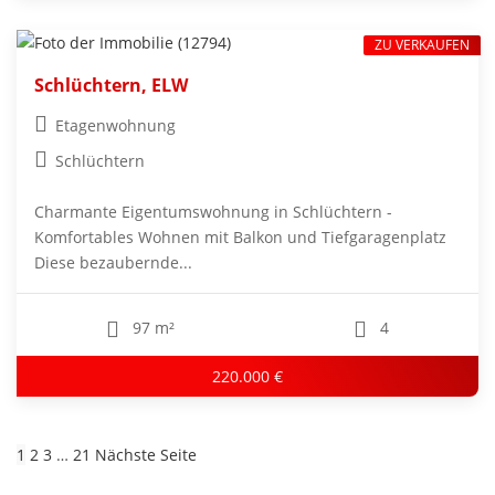
ZU VERKAUFEN
Schlüchtern, ELW
Etagenwohnung
Schlüchtern
Charmante Eigentumswohnung in Schlüchtern -
Komfortables Wohnen mit Balkon und Tiefgaragenplatz
Diese bezaubernde...
97 m²
4
220.000 €
Seitennummerierung
1
2
3
…
21
Nächste Seite
der
Beiträge