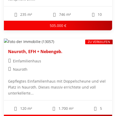
235 m²
746 m²
10
505.000 €
ZU VERKAUFEN
Nauroth, EFH + Nebengeb.
Einfamilienhaus
Nauroth
Gepflegtes Einfamilienhaus mit Doppelscheune und viel
Platz in Nauroth. Dieses massiv errichtete und voll
unterkellerte...
120 m²
1.700 m²
5