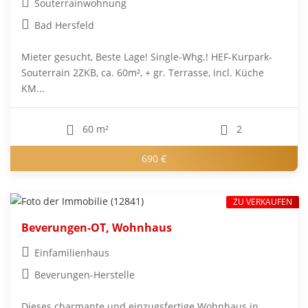
Souterrainwohnung
Bad Hersfeld
Mieter gesucht, Beste Lage! Single-Whg.! HEF-Kurpark-
Souterrain 2ZKB, ca. 60m², + gr. Terrasse, incl. Küche
KM...
60 m²
2
690 €
ZU VERKAUFEN
Beverungen-OT, Wohnhaus
Einfamilienhaus
Beverungen-Herstelle
Dieses charmante und einzugsfertige Wohnhaus in