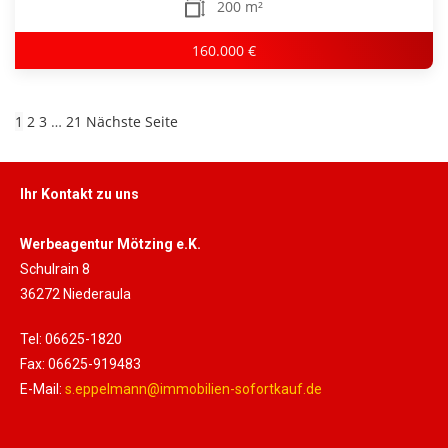
200 m²
160.000 €
1
2
3
…
21
Nächste Seite
Ihr Kontakt zu uns
Werbeagentur Mötzing e.K.
Schulrain 8
36272 Niederaula
Tel: 06625-1820
Fax: 06625-919483
E-Mail:
s.eppelmann@immobilien-sofortkauf.de