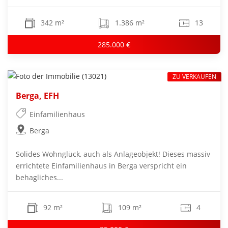
342 m²
1.386 m²
13
285.000 €
ZU VERKAUFEN
Berga, EFH
Einfamilienhaus
Berga
Solides Wohnglück, auch als Anlageobjekt! Dieses massiv
errichtete Einfamilienhaus in Berga verspricht ein
behagliches...
92 m²
109 m²
4