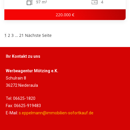
97 m²
4
220.000 €
1
2
3
…
21
Nächste Seite
Ihr Kontakt zu uns
Werbeagentur Mötzing e.K.
Schulrain 8
36272 Niederaula
Tel: 06625-1820
Fax: 06625-919483
E-Mail:
s.eppelmann@immobilien-sofortkauf.de