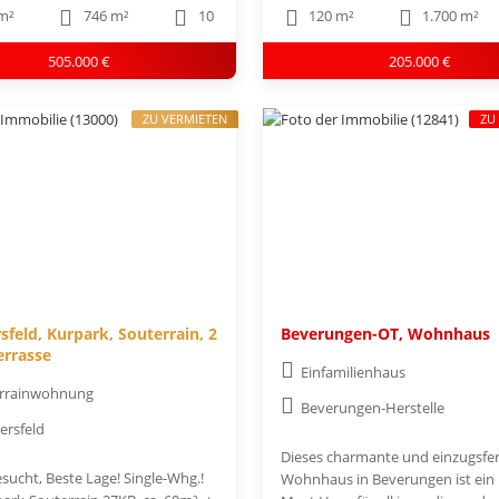
m²
746 m²
10
120 m²
1.700 m²
505.000 €
205.000 €
ZU VERMIETEN
ZU
sfeld, Kurpark, Souterrain, 2
Beverungen-OT, Wohnhaus
errasse
Einfamilienhaus
rrainwohnung
Beverungen-Herstelle
ersfeld
Dieses charmante und einzugsfer
sucht, Beste Lage! Single-Whg.!
Wohnhaus in Beverungen ist ein 