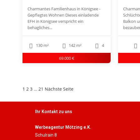
Charmantes Familienhaus in Königsee -
Charman
Gepflegtes Wohnen Dieses einladende
Schlücht
EFH in Königsee verspricht ein
Balkon u
behagliches...
bezauber
130 m²
142 m²
4
69.000 €
1
2
3
…
21
Nächste Seite
Ihr Kontakt zu uns
Werbeagentur Mötzing e.K.
Schulrain 8