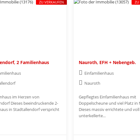
ZU VERKAUFEN
ZU
lendorf, 2 Familienhaus
Nauroth, EFH + Nebengeb.
amilienhaus
Einfamilienhaus
allendorf
Nauroth
enhaus im Herzen von
Gepflegtes Einfamilienhaus mit
endorf Dieses beeindruckende 2-
Doppelscheune und viel Platz in
aus in Stadtallendorf verspricht
Dieses massiv errichtete und voll
unterkellerte...