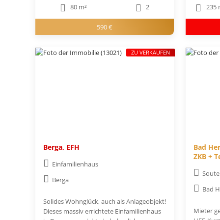
80 m²
2
235 
590 €
ZU VERKAUFEN
Berga, EFH
Bad Her
ZKB + T
Einfamilienhaus
Soute
Berga
Bad H
Solides Wohnglück, auch als Anlageobjekt!
Mieter ge
Dieses massiv errichtete Einfamilienhaus