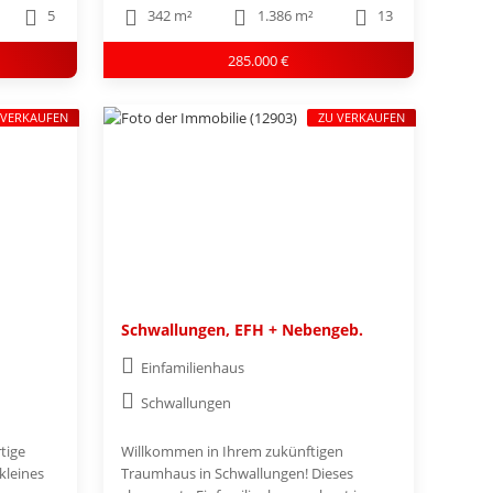
5
342 m²
1.386 m²
13
285.000 €
 VERKAUFEN
ZU VERKAUFEN
Schwallungen, EFH + Nebengeb.
Einfamilienhaus
Schwallungen
tige
Willkommen in Ihrem zukünftigen
kleines
Traumhaus in Schwallungen! Dieses