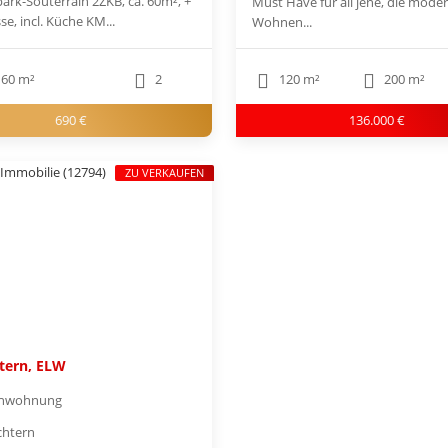
ark-Souterrain 2ZKB, ca. 60m², +
Must Have für all jene, die mode
sse, incl. Küche KM...
Wohnen...
60 m²
2
120 m²
200 m²
690 €
136.000 €
ZU VERKAUFEN
tern, ELW
enwohnung
chtern