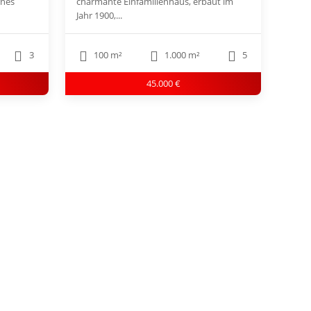
rnes
charmante Einfamilienhaus, erbaut im
Jahr 1900,...
3
100 m²
1.000 m²
5
45.000 €