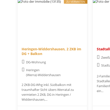
ZU VERMIETEN
Heringen-Widdershausen, 2 ZKB im
Stadtal
DG + Balkon
Zweif
DG-Wohnung
Stadt
Heringen
(Werra)-Widdershausen
2-Famili
Stadtall
2 ZKB-DG-Whg inkl. Südbalkon mit
Familienh
traumhafter Sicht übers Werratal zu
ein...
vermieten 2 ZKB, DG in Heringen /
Widdershausen,...