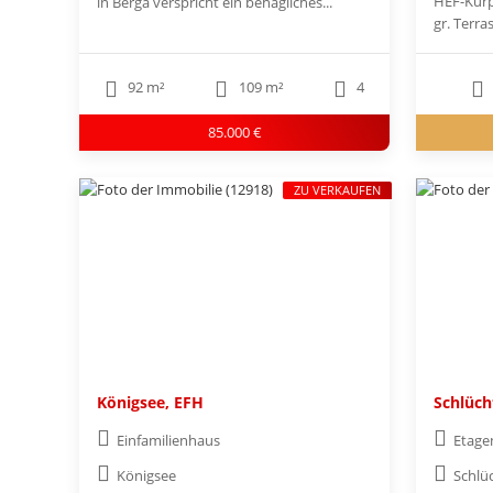
HEF-Kurp
in Berga verspricht ein behagliches...
gr. Terra
92 m²
109 m²
4
85.000 €
ZU VERKAUFEN
Königsee, EFH
Schlüch
Einfamilienhaus
Etag
Königsee
Schlü