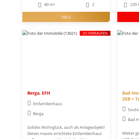
80 m²
2
235 
590 €
ZU VERKAUFEN
Berga, EFH
Bad Her
ZKB + T
Einfamilienhaus
Soute
Berga
Bad H
Solides Wohnglück, auch als Anlageobjekt!
Mieter ge
Dieses massiv errichtete Einfamilienhaus