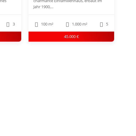
rnes
charmante Einfamilienhaus, erbaut im
Jahr 1900,...
3
100 m²
1.000 m²
5
45.000 €