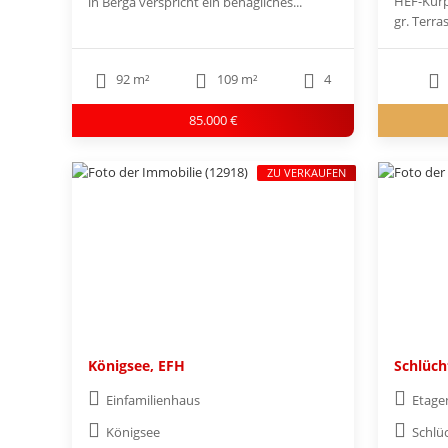
HEF-Kurp
in Berga verspricht ein behagliches...
gr. Terra
92 m²
109 m²
4
85.000 €
ZU VERKAUFEN
Königsee, EFH
Schlüch
Einfamilienhaus
Etag
Königsee
Schlü