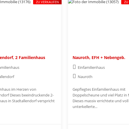
ZU VERKAUFEN
ZU
lendorf, 2 Familienhaus
Nauroth, EFH + Nebengeb.
amilienhaus
Einfamilienhaus
allendorf
Nauroth
enhaus im Herzen von
Gepflegtes Einfamilienhaus mit
endorf Dieses beeindruckende 2-
Doppelscheune und viel Platz in
aus in Stadtallendorf verspricht
Dieses massiv errichtete und voll
unterkellerte...