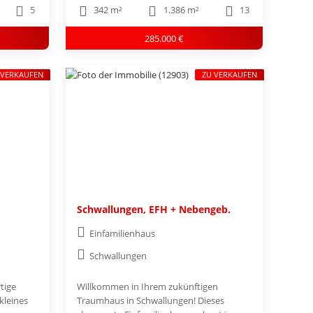
5
342 m²
1.386 m²
13
285.000 €
 VERKAUFEN
ZU VERKAUFEN
Schwallungen, EFH + Nebengeb.
Einfamilienhaus
Schwallungen
tige
Willkommen in Ihrem zukünftigen
kleines
Traumhaus in Schwallungen! Dieses