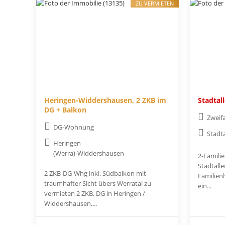
ZU VERMIETEN
Heringen-Widdershausen, 2 ZKB im
Stadtal
DG + Balkon
Zweif
DG-Wohnung
Stadt
Heringen
(Werra)-Widdershausen
2-Famili
Stadtall
2 ZKB-DG-Whg inkl. Südbalkon mit
Familienh
traumhafter Sicht übers Werratal zu
ein...
vermieten 2 ZKB, DG in Heringen /
Widdershausen,...