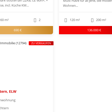
ark-Souterrain 2ZKB, ca. 60m², +
Must Have für all jene, die mode
sse, incl. Küche KM...
Wohnen...
60 m²
2
120 m²
200 m²
690 €
136.000 €
ZU VERKAUFEN
tern, ELW
enwohnung
chtern