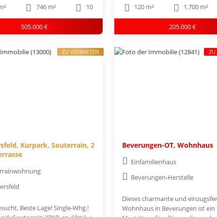
m²
746 m²
10
120 m²
1.700 m²
505.000 €
205.000 €
ZU VERMIETEN
ZU
sfeld, Kurpark, Souterrain, 2
Beverungen-OT, Wohnhaus
errasse
Einfamilienhaus
rrainwohnung
Beverungen-Herstelle
ersfeld
Dieses charmante und einzugsfer
sucht, Beste Lage! Single-Whg.!
Wohnhaus in Beverungen ist ein 