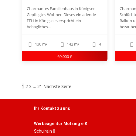
Charmantes Familienhaus in Königsee -
Charman
Gepflegtes Wohnen Dieses einladende
Schlücht
EFH in Königsee verspricht ein
Balkon u
behagliches...
bezauber
130 m²
142 m²
4
69.000 €
1
2
3
…
21
Nächste Seite
Ihr Kontakt zu uns
Werbeagentur Mötzing e.K.
Schulrain 8