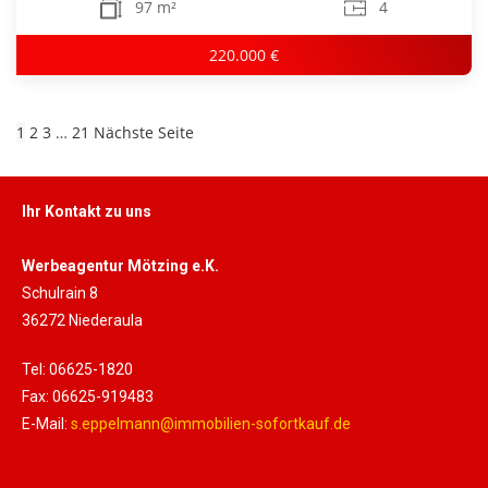
97 m²
4
220.000 €
1
2
3
…
21
Nächste Seite
Ihr Kontakt zu uns
Werbeagentur Mötzing e.K.
Schulrain 8
36272 Niederaula
Tel: 06625-1820
Fax: 06625-919483
E-Mail:
s.eppelmann@immobilien-sofortkauf.de