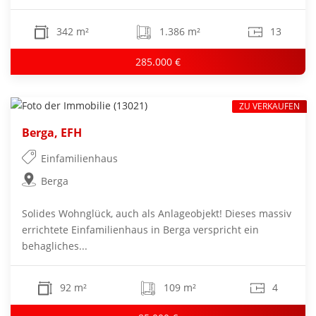
342 m²
1.386 m²
13
285.000 €
ZU VERKAUFEN
Berga, EFH
Einfamilienhaus
Berga
Solides Wohnglück, auch als Anlageobjekt! Dieses massiv
errichtete Einfamilienhaus in Berga verspricht ein
behagliches...
92 m²
109 m²
4