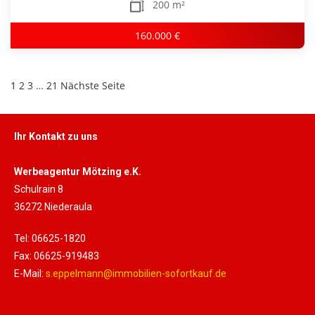
200 m²
160.000 €
1
2
3
…
21
Nächste Seite
Ihr Kontakt zu uns
Werbeagentur Mötzing e.K.
Schulrain 8
36272 Niederaula
Tel: 06625-1820
Fax: 06625-919483
E-Mail:
s.eppelmann@immobilien-sofortkauf.de