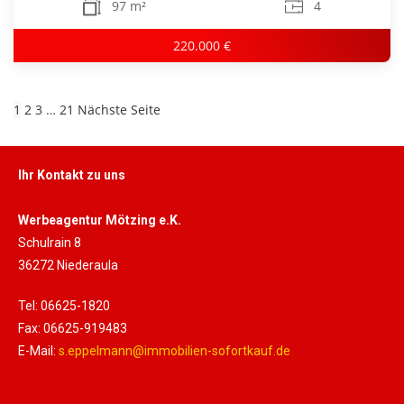
97 m²
4
220.000 €
1
2
3
…
21
Nächste Seite
Ihr Kontakt zu uns
Werbeagentur Mötzing e.K.
Schulrain 8
36272 Niederaula
Tel: 06625-1820
Fax: 06625-919483
E-Mail:
s.eppelmann@immobilien-sofortkauf.de