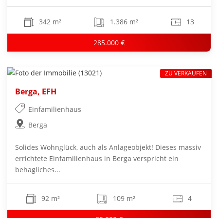
342 m²
1.386 m²
13
285.000 €
ZU VERKAUFEN
Berga, EFH
Einfamilienhaus
Berga
Solides Wohnglück, auch als Anlageobjekt! Dieses massiv
errichtete Einfamilienhaus in Berga verspricht ein
behagliches...
92 m²
109 m²
4