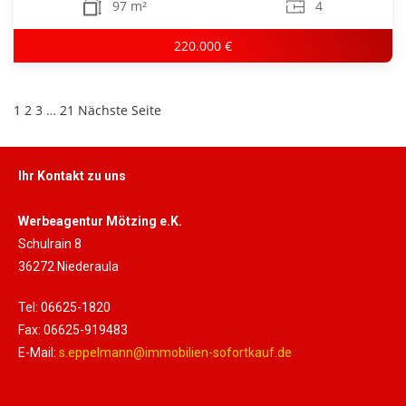
97 m²
4
220.000 €
1
2
3
…
21
Nächste Seite
Ihr Kontakt zu uns
Werbeagentur Mötzing e.K.
Schulrain 8
36272 Niederaula
Tel: 06625-1820
Fax: 06625-919483
E-Mail:
s.eppelmann@immobilien-sofortkauf.de