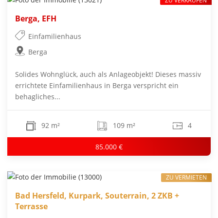
ZU VERKAUFEN
Berga, EFH
Einfamilienhaus
Berga
Solides Wohnglück, auch als Anlageobjekt! Dieses massiv
errichtete Einfamilienhaus in Berga verspricht ein
behagliches...
92 m²
109 m²
4
85.000 €
ZU VERMIETEN
Bad Hersfeld, Kurpark, Souterrain, 2 ZKB +
Terrasse