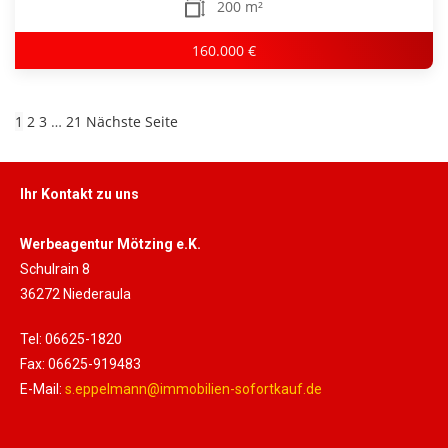
200 m²
160.000 €
1
2
3
…
21
Nächste Seite
Ihr Kontakt zu uns
Werbeagentur Mötzing e.K.
Schulrain 8
36272 Niederaula
Tel: 06625-1820
Fax: 06625-919483
E-Mail:
s.eppelmann@immobilien-sofortkauf.de