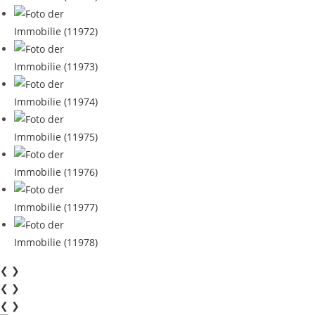
❮
❯
❮
❯
❮
❯