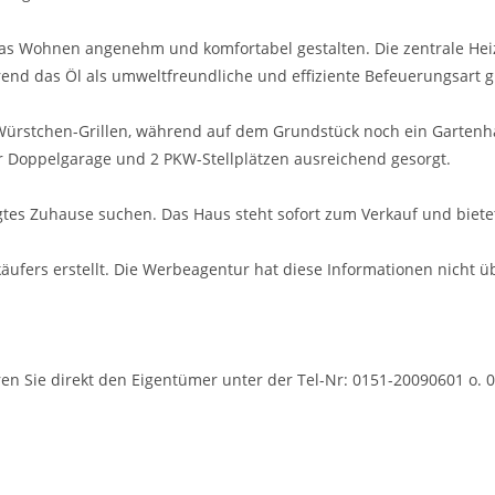
 das Wohnen angenehm und komfortabel gestalten. Die zentrale Hei
nd das Öl als umweltfreundliche und effiziente Befeuerungsart gi
Würstchen-Grillen, während auf dem Grundstück noch ein Gartenh
er Doppelgarage und 2 PKW-Stellplätzen ausreichend gesorgt.
flegtes Zuhause suchen. Das Haus steht sofort zum Verkauf und biet
fers erstellt. Die Werbeagentur hat diese Informationen nicht üb
en Sie direkt den Eigentümer unter der Tel-Nr: 0151-20090601 o. 