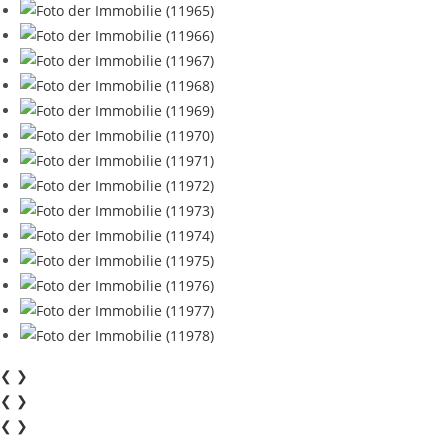
❮
❯
❮
❯
❮
❯