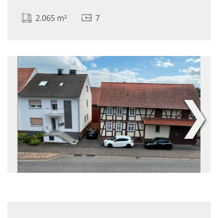
2.065 m²
7
❯