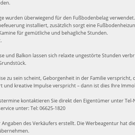
den.
ge wurden überwiegend für den Fußbodenbelag verwendet.
sbefeuerung installiert, zusätzlich sorgt eine Fußbodenhei
 Kamine für gemütliche und behagliche Stunden.
.
e und Balkon lassen sich relaxte ungestörte Stunden verb
 Grundstück.
ise zu sein scheint, Geborgenheit in der Familie verspricht,
t und kreative Impulse verspricht – dann ist dies Ihre Immob
termine kontaktieren Sie direkt den Eigentümer unter Tel-
rvice unter: Tel: 06625-1820
Angaben des Verkäufers erstellt. Die Werbeagentur hat di
g übernehmen.