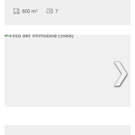
800 m²
7
❯