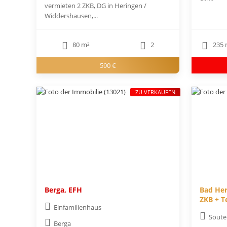
vermieten 2 ZKB, DG in Heringen /
Widdershausen,...
80 m²
2
235 
590 €
ZU VERKAUFEN
Berga, EFH
Bad Her
ZKB + T
Einfamilienhaus
Soute
Berga