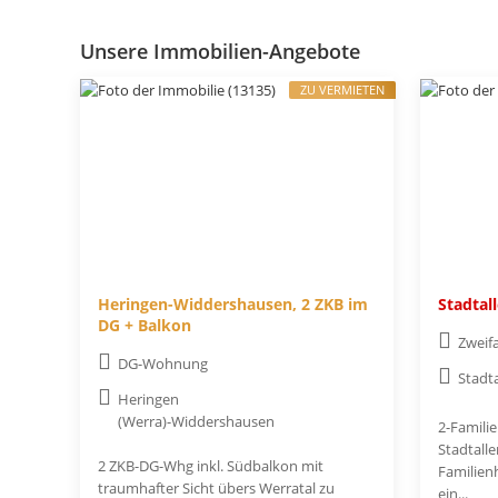
Unsere Immobilien-Angebote
ZU VERMIETEN
Heringen-Widdershausen, 2 ZKB im
Stadtal
DG + Balkon
Zweif
DG-Wohnung
Stadt
Heringen
(Werra)-Widdershausen
2-Famili
Stadtall
2 ZKB-DG-Whg inkl. Südbalkon mit
Familienh
traumhafter Sicht übers Werratal zu
ein...