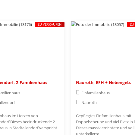
ZU VERKAUFEN
ZU
lendorf, 2 Familienhaus
Nauroth, EFH + Nebengeb.
amilienhaus
Einfamilienhaus
allendorf
Nauroth
enhaus im Herzen von
Gepflegtes Einfamilienhaus mit
endorf Dieses beeindruckende 2-
Doppelscheune und viel Platz in
aus in Stadtallendorf verspricht
Dieses massiv errichtete und voll
unterkellerte...