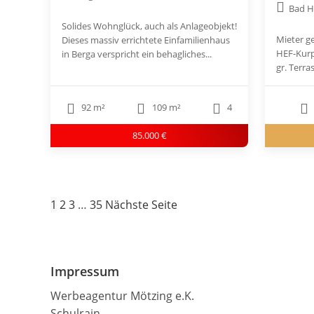
Bad H
Solides Wohnglück, auch als Anlageobjekt!
Mieter ge
Dieses massiv errichtete Einfamilienhaus
HEF-Kurp
in Berga verspricht ein behagliches...
gr. Terra
92 m²
109 m²
4
85.000 €
1
2
3
…
35
Nächste Seite
Impressum
Werbeagentur Mötzing e.K.
Schulrain