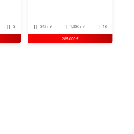
5
342 m²
1.386 m²
13
285.000 €