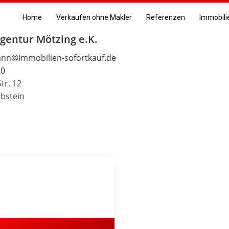
Home
Verkaufen ohne Makler
Referenzen
Immobili
entur Mötzing e.K.
nn@immobilien-sofortkauf.de
20
Str. 12
bstein