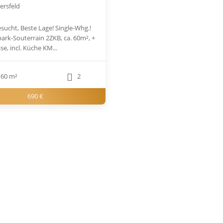
ersfeld
sucht, Beste Lage! Single-Whg.!
ark-Souterrain 2ZKB, ca. 60m², +
sse, incl. Küche KM...
60 m²
2
690 €