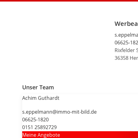
Werbeag
s.eppelma
06625-18
Rixfelder 
36358 Her
Unser Team
Achim Guthardt
s.eppelmann@immo-mit-bild.de
06625-1820
0151 25892729
Meine Angebote