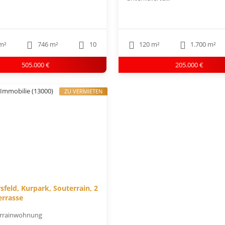
m²
746 m²
10
120 m²
1.700 m²
505.000 €
205.000 €
ZU VERMIETEN
sfeld, Kurpark, Souterrain, 2
errasse
rrainwohnung