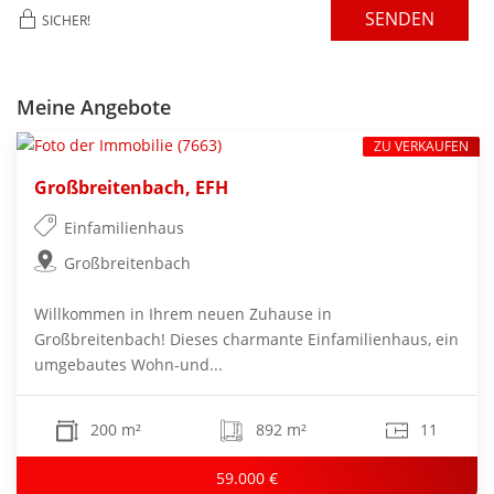
SENDEN
SICHER!
Meine Angebote
ZU VERKAUFEN
Großbreitenbach, EFH
Einfamilienhaus
Großbreitenbach
Willkommen in Ihrem neuen Zuhause in
Großbreitenbach! Dieses charmante Einfamilienhaus, ein
umgebautes Wohn-und...
200 m²
892 m²
11
59.000 €