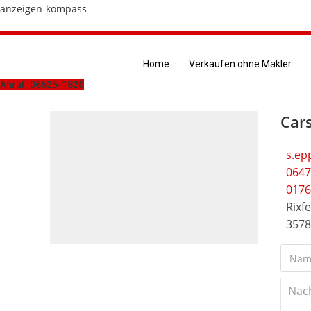
Zum
anzeigen-kompass
Inhalt
springen
Home
Verkaufen ohne Makler
Anruf: 06625-1820
Cars
s.ep
0647
0176
Rixfe
3578