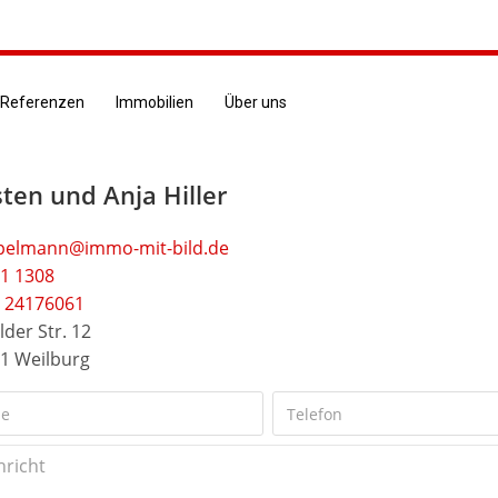
Referenzen
Immobilien
Über uns
ten und Anja Hiller
pelmann@immo-mit-bild.de
1 1308
 24176061
lder Str. 12
1 Weilburg