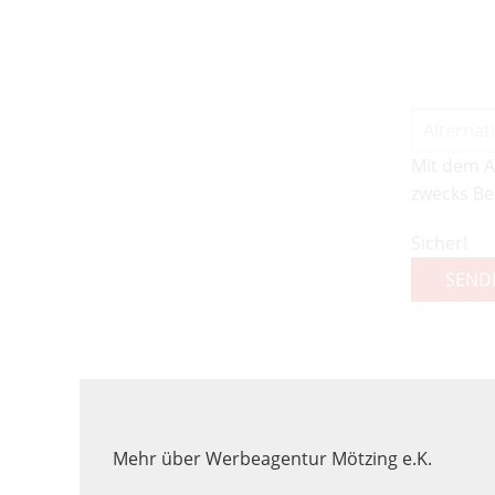
Mit dem A
zwecks Be
Sicher!
SEND
Mehr über Werbeagentur Mötzing e.K.