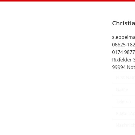
Christi
s.eppelm
06625-18
0174 987
Rixfelder 
99994 Not