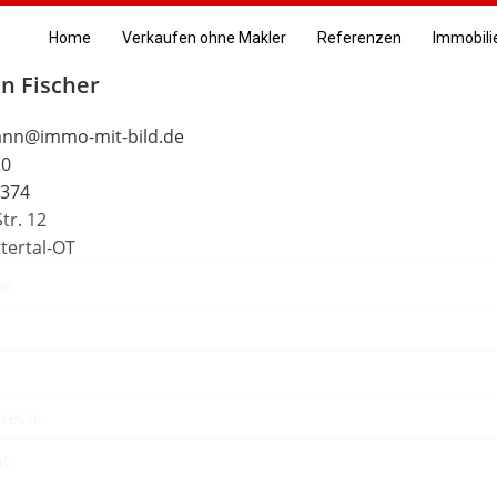
Home
Verkaufen ohne Makler
Referenzen
Immobili
an Fischer
ann@immo-mit-bild.de
20
7374
Str. 12
tertal-OT