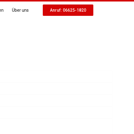
en
Über uns
Anruf: 06625-1820