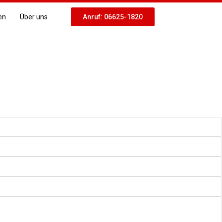
en
Über uns
Anruf: 06625-1820