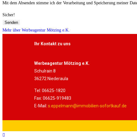
Mit dem Absenden stimme ich der Verarbeitung und Speicherung meiner Date
Sicher!
Senden
Mehr über Werbeagentur Mötzing e.K.
Ihr Kontakt zu uns
Werbeagentur Mötzing e.K.
Schulrain 8
36272 Niederaula
Tel: 06625-1820
Fax: 06625-919483
E-Mail:
s.eppelmann@immobilien-sofortkauf.de