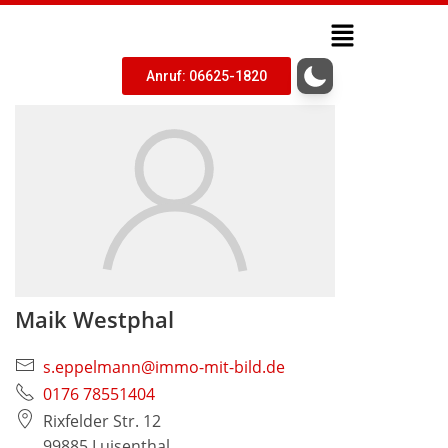
Anruf: 06625-1820
Maik Westphal
s.eppelmann@immo-mit-bild.de
0176 78551404
Rixfelder Str. 12
99885 Luisenthal