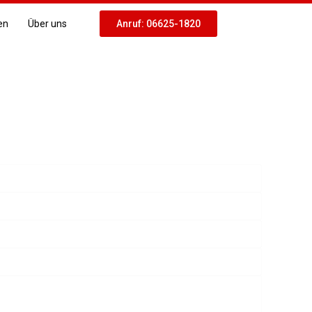
en
Über uns
Anruf: 06625-1820