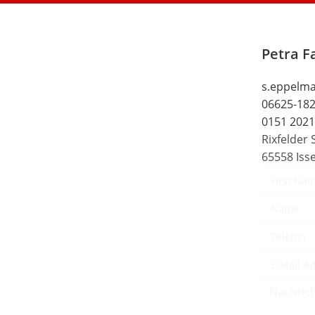
Petra 
s.eppelm
06625-18
0151 202
Rixfelder 
65558 Iss