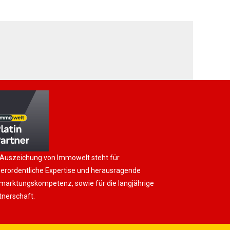
 Auszeichung von Immowelt steht für
erordentliche Expertise und herausragende
marktungskompetenz, sowie für die langjährige
tnerschaft.