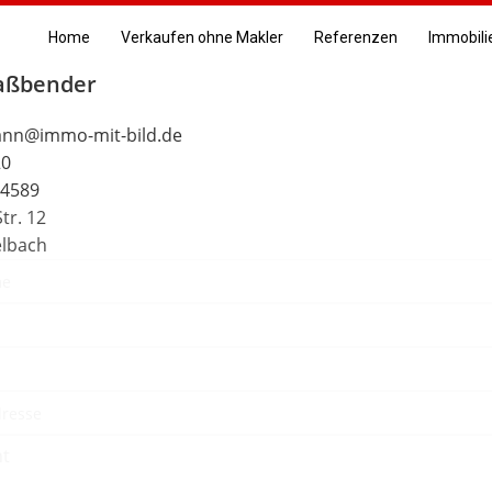
Home
Verkaufen ohne Makler
Referenzen
Immobili
Faßbender
ann@immo-mit-bild.de
20
14589
Str. 12
elbach