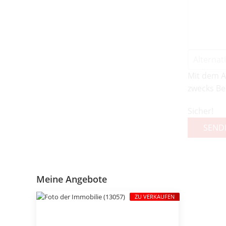
Mit dem A
zwecks Be
Sicher!
SEND
Meine Angebote
ZU VERKAUFEN